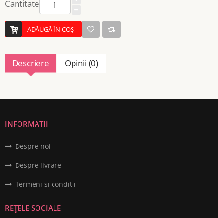
Cantitate
ADĂUGĂ ÎN COŞ
Descriere
Opinii (0)
INFORMATII
Despre noi
Despre livrare
Termeni si conditii
REȚELE SOCIALE