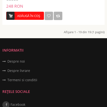
248 RON
ADĂUGĂ ÎN COŞ
Afişare 1 - 19 din 19 (1 pagini)
INFORMATII
Despre noi
Despre livrare
Termeni si conditii
REȚELE SOCIALE
Facebook