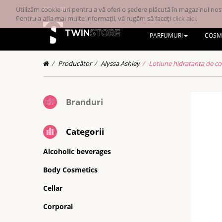
Utilizăm cookie-uri pentru a vă oferi o ședere plăcută în magazinul nost
RONRON
Pentru a afla mai multe informații, vă rugăm să faceți
click aici
.
PARFUMURI
COSM
Producător
Alyssa Ashley
Lotiune hidratanta de cor
Branduri
Categorii
Alcoholic beverages
Body Cosmetics
Cellar
Corporal