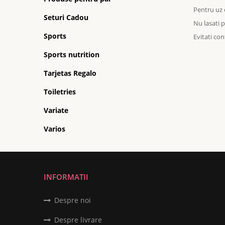
Pentru uz 
Seturi Cadou
Nu lasati 
Sports
Evitati con
Sports nutrition
Tarjetas Regalo
Toiletries
Variate
Varios
INFORMATII
Despre noi
Despre livrare