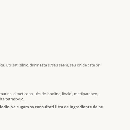
. Utilizati zilnic, dimineata si/sau seara, sau ori de cate ori
marina, dimeticona, ulei de lanolina, linalol, metilparaben,
dta tetrasodic.
odic. Va rugam sa consultati lista de ingrediente de pe