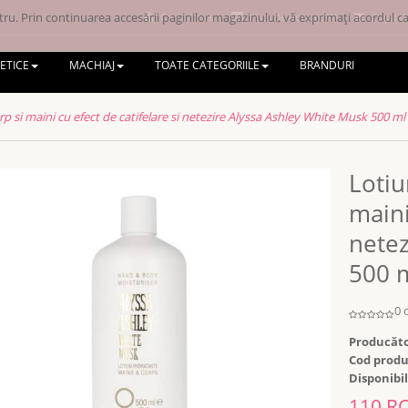
ru. Prin continuarea accesării paginilor magazinului, vă exprimați acordul ca 
Contul meu
Lista de dorințe (0)
Coșul d
ETICE
MACHIAJ
TOATE CATEGORIILE
BRANDURI
p si maini cu efect de catifelare si netezire Alyssa Ashley White Musk 500 ml
Lotiu
maini
netez
500 
0 
Producăto
Cod produ
Disponibil
110 R