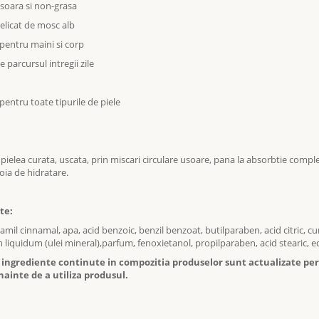
usoara si non-grasa
elicat de mosc alb
 pentru maini si corp
e parcursul intregii zile
pentru toate tipurile de piele
 pielea curata, uscata, prin miscari circulare usoare, pana la absorbtie completa
oia de hidratare.
te:
amil cinnamal, apa, acid benzoic, benzil benzoat, butilparaben, acid citric, cu
 liquidum (ulei mineral),parfum, fenoxietanol, propilparaben, acid stearic, e
e ingrediente continute in compozitia produselor sunt actualizate peri
nainte de a utiliza produsul.
: