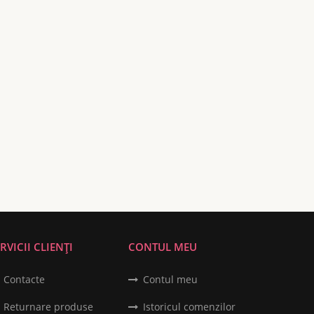
RVICII CLIENȚI
CONTUL MEU
Contacte
Contul meu
Returnare produse
Istoricul comenzilor