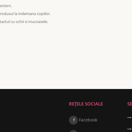
extern.
produsul la indemana copiilor.
tactul cu ochii si mucoasele.
REȚELE SOCIALE
SE
Facebook