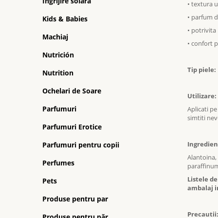
Ingrijire solara
• textura 
• parfum d
Kids & Babies
• potrivita
Machiaj
• confort p
Nutrición
Tip piele:
Nutrition
Ochelari de Soare
Utilizare:
Parfumuri
Aplicati pe
simtiti nev
Parfumuri Erotice
Ingredien
Parfumuri pentru copii
Alantoina, 
Perfumes
paraffinum
Listele d
Pets
ambalaj i
Produse pentru par
Precautii
Produse pentru păr