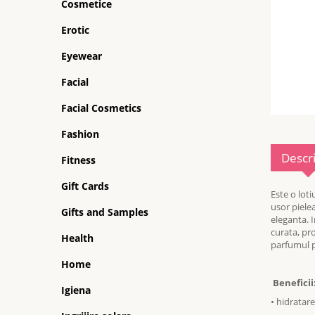
Cosmetice
Erotic
Eyewear
Facial
Facial Cosmetics
Fashion
Descr
Fitness
Gift Cards
Este o lot
usor pielea
Gifts and Samples
eleganta. 
curata, pro
Health
parfumul pr
Home
Beneficii
Igiena
• hidratar