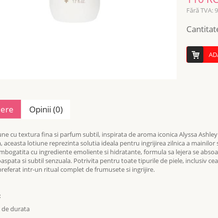
Fără TVA: 
Cantitat
AD
iere
Opinii (0)
iune cu textura fina si parfum subtil, inspirata de aroma iconica Alyssa Ashl
, aceasta lotiune reprezinta solutia ideala pentru ingrijirea zilnica a mainilo
Imbogatita cu ingrediente emoliente si hidratante, formula sa lejera se absoa
aspata si subtil senzuala. Potrivita pentru toate tipurile de piele, inclusiv c
eferat intr-un ritual complet de frumusete si ingrijire.
:
e de durata