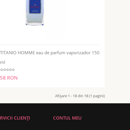
TITANIO HOMME eau de parfum vaporizador 150
ADĂUGĂ ÎN COŞ
ml
58 RON
Afişare 1 - 18 din 18 (1 pagini)
RVICII CLIENȚI
CONTUL MEU