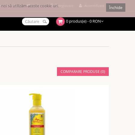
noi să utilizăm aceste cookie-uri.
e cumpărături
Achitare
Înregistrare
Autentificare
Închide
0 produs(e) - 0 RON
COMPARARE PRODUSE (0)