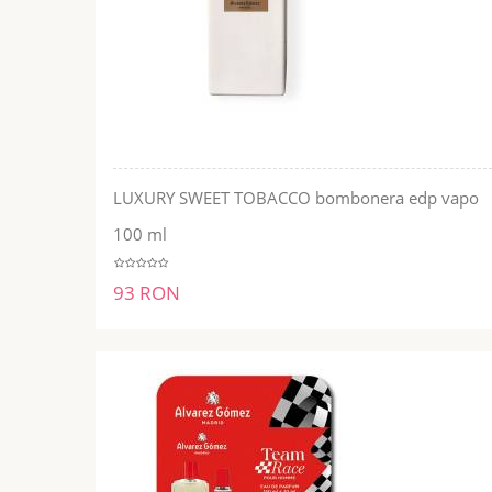
LUXURY SWEET TOBACCO bombonera edp vapo
ADĂUGĂ ÎN COŞ
100 ml
93 RON