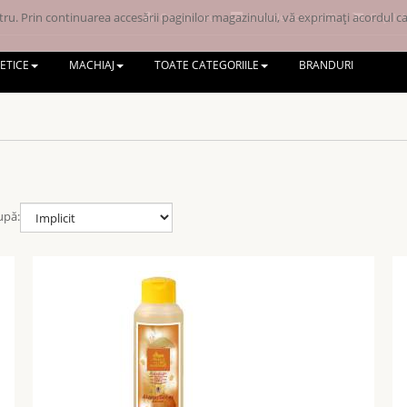
ru. Prin continuarea accesării paginilor magazinului, vă exprimați acordul ca 
Contul meu
Lista de dorințe (0)
Coșul d
ETICE
MACHIAJ
TOATE CATEGORIILE
BRANDURI
upă: