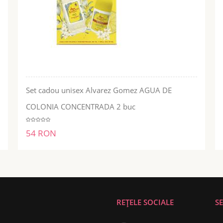
Set cadou unisex Alvarez Gomez AGUA DE
ADĂUGĂ ÎN COŞ
COLONIA CONCENTRADA 2 buc
54 RON
REȚELE SOCIALE
SE