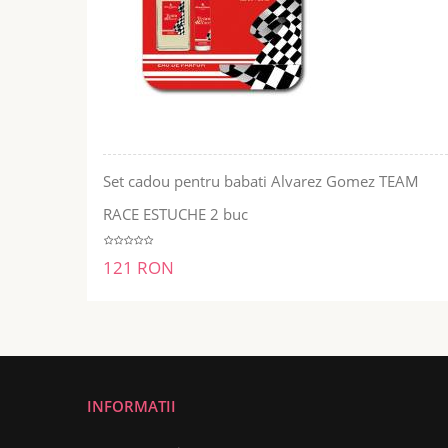
Set cadou pentru babati Alvarez Gomez TEAM
ADĂUGĂ ÎN COŞ
RACE ESTUCHE 2 buc
121 RON
INFORMATII