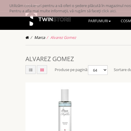
Utilizăm cookie-uri pentru a vă oferi o ședere plăcută în magazinul nost
RONRON
Pentru a afla mai multe informații, vă rugăm să faceți
click aici
.
PARFUMURI
COSM
Marca
Alvarez Gomez
ALVAREZ GOMEZ
Produse pe pagină:
Sortare d