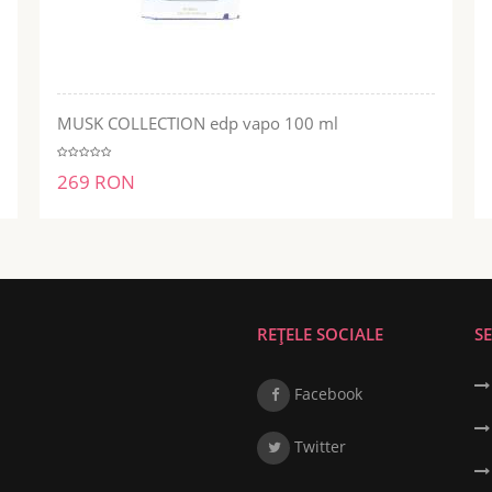
MUSK COLLECTION edp vapo 100 ml
ADĂUGĂ ÎN COŞ
269 RON
REȚELE SOCIALE
SE
Facebook
Twitter