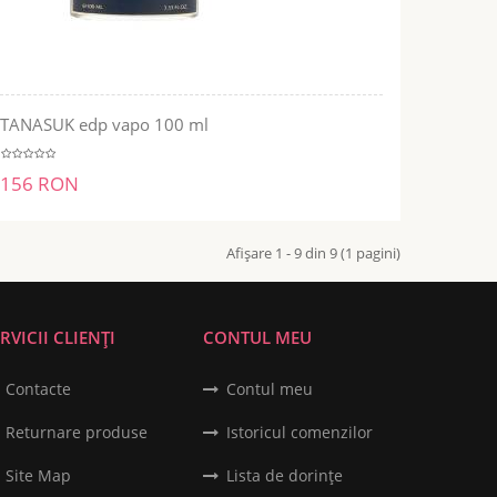
TANASUK edp vapo 100 ml
ADĂUGĂ ÎN COŞ
156 RON
Afişare 1 - 9 din 9 (1 pagini)
RVICII CLIENȚI
CONTUL MEU
Contacte
Contul meu
Returnare produse
Istoricul comenzilor
Site Map
Lista de dorințe