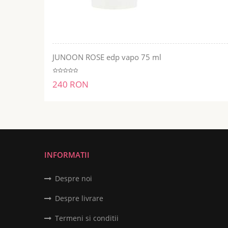
JUNOON ROSE edp vapo 75 ml
ADĂUGĂ ÎN COŞ
240 RON
INFORMATII
Despre noi
Despre livrare
Termeni si conditii