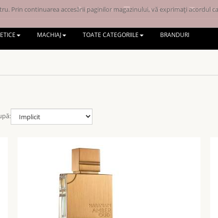
ru. Prin continuarea accesării paginilor magazinului, vă exprimați acordul ca 
Contul meu
Lista de dorințe (0)
Coșul d
ETICE
MACHIAJ
TOATE CATEGORIILE
BRANDURI
upă: