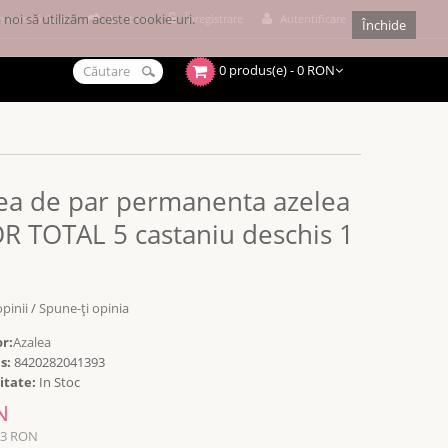
noi să utilizăm aceste cookie-uri.
e cumpărături
Achitare
Înregistrare
Autentificare
Închide
0 produs(e) - 0 RON
ea de par permanenta azelea
R TOTAL 5 castaniu deschis 1
opinii
/
Spune-ţi opinia
r:
Azalea
s:
8420282041393
itate:
In Stoc
N
23 RON