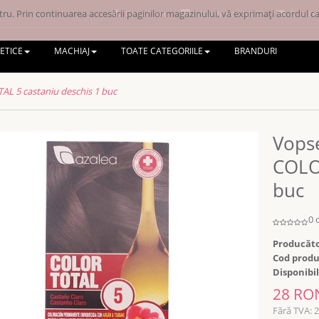
ru. Prin continuarea accesării paginilor magazinului, vă exprimați acordul ca 
Contul meu
Lista de dorințe (0)
Coșul d
ETICE
MACHIAJ
TOATE CATEGORIILE
BRANDURI
L 5 castaniu deschis 1 buc
Vops
COLO
buc
0 
Producăto
Cod produ
Disponibil
28 RO
Fără TVA: 