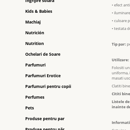
Ingrijire solara
• efect ant
Kids & Babies
• iluminare
• culoare 
Machiaj
• testata 
Nutrición
Nutrition
Tip par:
pe
Ochelari de Soare
Utilizare:
Parfumuri
Folositi u
uniforma, i
Parfumuri Erotice
masati uso
Clatiti bi
Parfumuri pentru copii
Cititi bin
Perfumes
Listele d
inainte de
Pets
Produse pentru par
Informati
Produse pentru păr