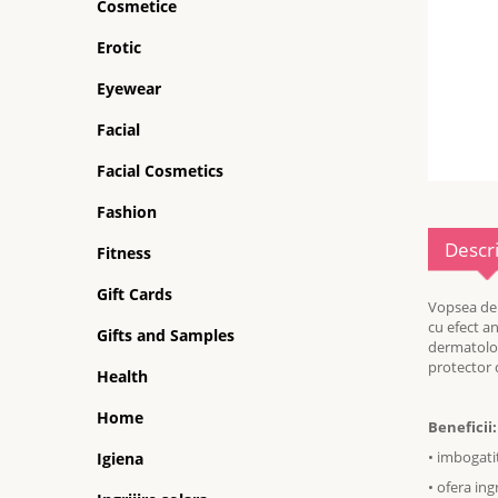
Cosmetice
Erotic
Eyewear
Facial
Facial Cosmetics
Fashion
Descr
Fitness
Gift Cards
Vopsea de 
cu efect an
Gifts and Samples
dermatolog
protector d
Health
Home
Beneficii:
• imbogati
Igiena
• ofera ing