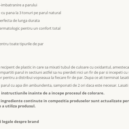
i-imbatranire a parului
 cu pana la 3 tonuri pe parul natural
perfecta de lunga durata
dermatologic pentru un confort total
ntru toate tipurile de par
n recipent de plastic in care sa mixati tubul de culoare cu oxidantul, amestec
mpartiti parul in sectiuni astfel sa nu pierdeti nici un fir de par si incepeti cu 
r pentru a distribui vopseaua la fiecare fir de par. Dupa ce ati terminat las
ne parul cu apa din ambundenta, samponati de 2 ori daca este necesar. Lasati 
e instructiunile inainte de a incepe procesul de colorare.
e ingrediente continute in compozitia produselor sunt actualizate peri
 a utiliza produsul.
i legale despre brand