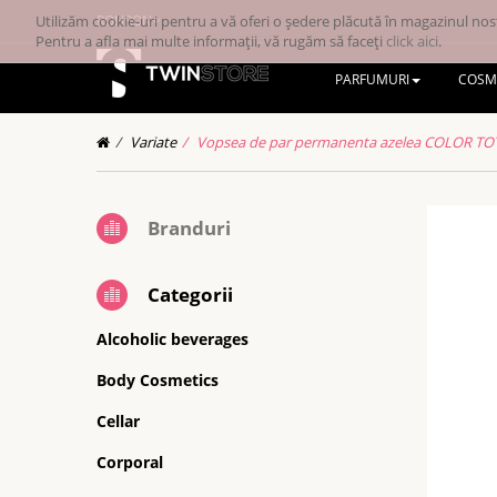
Utilizăm cookie-uri pentru a vă oferi o ședere plăcută în magazinul nost
RONRON
Pentru a afla mai multe informații, vă rugăm să faceți
click aici
.
PARFUMURI
COSM
Variate
Vopsea de par permanenta azelea COLOR TOTA
Branduri
Categorii
Alcoholic beverages
Body Cosmetics
Cellar
Corporal