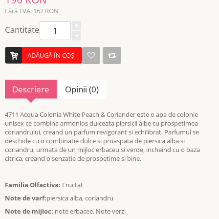
Fără TVA: 162 RON
Cantitate
ADĂUGĂ ÎN COŞ
Descriere
Opinii (0)
4711 Acqua Colonia White Peach & Coriander este o apa de colonie
unisex ce combina armonios dulceata piersicii albe cu prospetimea
coriandrului, creand un parfum revigorant si echilibrat. Parfumul se
deschide cu o combinatie dulce si proaspata de piersica alba si
coriandru, urmata de un mijloc erbaceu si verde, incheind cu o baza
citrica, creand o senzatie de prospetime si bine.
Familia Olfactiva:
Fructat
Note de varf:
piersica alba, coriandru
Note de mijloc:
note erbacee, Note verzi