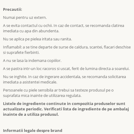
Precautii:
Numai pentru uz extern.
A se evita contactul cu ochii. In caz de contact, se recomanda clatirea
imediata cu apa din abundenta.
Nu se aplica pe pielea iritata sau ranita.
Inflamabil: a se tine departe de surse de caldura, scantei, flacari deschise
si suprafete fierbinti.
A nu se lasa la indemana copiilor.
A se pastra intr-un loc racoros si uscat, ferit de lumina directa a soarelui.
Nu se inghite. In caz de ingerare accidentala, se recomanda solicitarea
imediata a asistentei medicale.
Persoanele cu piele sensibila ar trebui sa testeze produsul pe o
suprafata mica inainte de utilizarea regulata.
Listele de ingrediente continute in compozitia produselor sunt
actualizate periodic. Verificati lista de ingrediente de pe ambalaj
inainte de a utiliza produsul.
Informatii legale despre brand