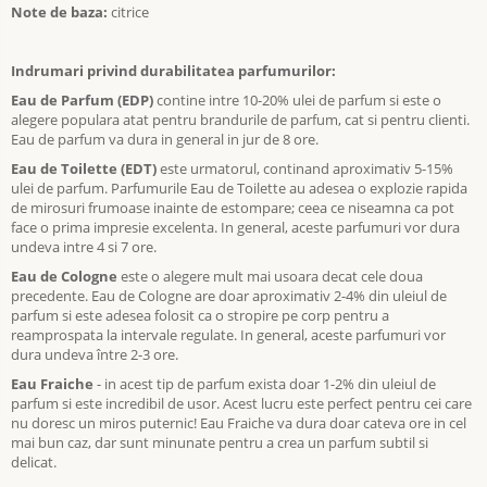
Note de baza:
citrice
Indrumari privind durabilitatea parfumurilor:
Eau de Parfum (EDP)
contine intre 10-20% ulei de parfum si este o
alegere populara atat pentru brandurile de parfum, cat si pentru clienti.
Eau de parfum va dura in general in jur de 8 ore.
Eau de Toilette
(EDT)
este urmatorul, continand aproximativ 5-15%
ulei de parfum. Parfumurile Eau de Toilette au adesea o explozie rapida
de mirosuri frumoase inainte de estompare; ceea ce niseamna ca pot
face o prima impresie excelenta. In general, aceste parfumuri vor dura
undeva intre 4 si 7 ore.
Eau de Cologne
este o alegere mult mai usoara decat cele doua
precedente. Eau de Cologne are doar aproximativ 2-4% din uleiul de
parfum si este adesea folosit ca o stropire pe corp pentru a
reamprospata la intervale regulate. In general, aceste parfumuri vor
dura undeva între 2-3 ore.
Eau Fraiche
- in acest tip de parfum exista doar 1-2% din uleiul de
parfum si este incredibil de usor. Acest lucru este perfect pentru cei care
nu doresc un miros puternic! Eau Fraiche va dura doar cateva ore in cel
mai bun caz, dar sunt minunate pentru a crea un parfum subtil si
delicat.