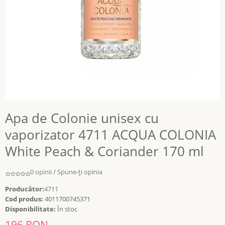
Apa de Colonie unisex cu
vaporizator 4711 ACQUA COLONIA
White Peach & Coriander 170 ml
0 opinii
/
Spune-ţi opinia
Producător:
4711
Cod produs:
4011700745371
Disponibilitate:
În stoc
196 RON