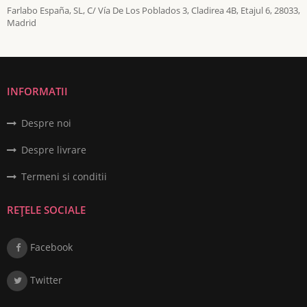
Farlabo España, SL, C/ Vía De Los Poblados 3, Cladirea 4B, Etajul 6, 28033,
Madrid
INFORMATII
Despre noi
Despre livrare
Termeni si conditii
REȚELE SOCIALE
Facebook
Twitter