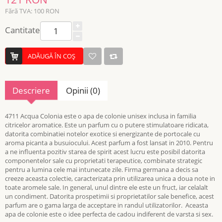
Fără TVA: 100 RON
Cantitate
ADĂUGĂ ÎN COŞ
Descriere
Opinii (0)
4711 Acqua Colonia este o apa de colonie unisex inclusa in familia
citricelor aromatice. Este un parfum cu o putere stimulatoare ridicata,
datorita combinatiei notelor exotice si energizante de portocale cu
aroma picanta a busuiocului. Acest parfum a fost lansat in 2010. Pentru
a ne influenta pozitiv starea de spirit acest lucru este posibil datorita
componentelor sale cu proprietati terapeutice, combinate strategic
pentru a lumina cele mai intunecate zile. Firma germana a decis sa
creeze aceasta colectie, caracterizata prin utilizarea unica a doua note in
toate aromele sale. In general, unul dintre ele este un fruct, iar celalalt
un condiment. Datorita prospetimii si proprietatilor sale benefice, acest
parfum are o gama larga de acceptare in randul utilizatorilor. Aceasta
apa de colonie este o idee perfecta de cadou indiferent de varsta si sex.