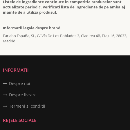
Listele de ingrediente continute in compozitia produselor sunt
actualizate periodic. Verificati lista de ingrediente de pe ambalaj
inainte de a utiliza produsul.
Informatii legale despre brand
Farlabo España, SL, C/ Vía De Los Poblados 3, Cladirea 4B, Etajul 6, 28033,
Madrid
INFORMATII
Despre noi
Despre livrare
Termeni si conditii
REȚELE SOCIALE