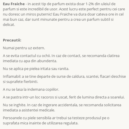
Eau Fraiche
- in acest tip de parfum exista doar 1-2% din uleiul de
parfum si este incredibil de usor. Acest lucru este perfect pentru cei care
nu doresc un miros puternic! Eau Fraiche va dura doar cateva ore in cel
mai bun caz, dar sunt minunate pentru a crea un parfum subtil si
delicat.
Precautii:
Numai pentru uz extern.
A se evita contactul cu ochii. In caz de contact, se recomanda clatirea
imediata cu apa din abundenta.
Nu se aplica pe pielea iritata sau ranita.
Inflamabil: a se tine departe de surse de caldura, scantei, flacari deschise
si suprafete fierbinti.
A nu se lasa la indemana copiilor.
A se pastra intr-un loc racoros si uscat, ferit de lumina directa a soarelui.
Nu se inghite. In caz de ingerare accidentala, se recomanda solicitarea
imediata a asistentei medicale.
Persoanele cu piele sensibila ar trebui sa testeze produsul pe o
suprafata mica inainte de utilizarea regulata.