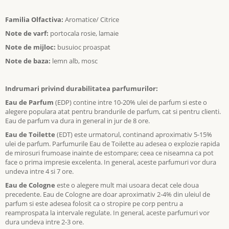
Familia Olfactiva:
Aromatice/ Citrice
Note de varf:
portocala rosie, lamaie
Note de mijloc:
busuioc proaspat
Note de baza:
lemn alb, mosc
Indrumari privind durabilitatea parfumurilor:
Eau de Parfum
(EDP) contine intre 10-20% ulei de parfum si este o
alegere populara atat pentru brandurile de parfum, cat si pentru clienti.
Eau de parfum va dura in general in jur de 8 ore.
Eau de Toilette
(EDT) este urmatorul, continand aproximativ 5-15%
ulei de parfum. Parfumurile Eau de Toilette au adesea o explozie rapida
de mirosuri frumoase inainte de estompare; ceea ce niseamna ca pot
face o prima impresie excelenta. In general, aceste parfumuri vor dura
undeva intre 4 si 7 ore.
Eau de Cologne
este o alegere mult mai usoara decat cele doua
precedente. Eau de Cologne are doar aproximativ 2-4% din uleiul de
parfum si este adesea folosit ca o stropire pe corp pentru a
reamprospata la intervale regulate. In general, aceste parfumuri vor
dura undeva intre 2-3 ore.