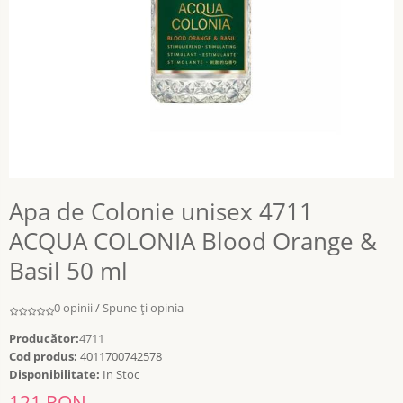
Apa de Colonie unisex 4711
ACQUA COLONIA Blood Orange &
Basil 50 ml
0 opinii
/
Spune-ţi opinia
Producător:
4711
Cod produs:
4011700742578
Disponibilitate:
In Stoc
121 RON