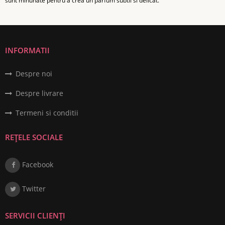
sunt minunate pentru a crea un parfum subtil si delicat.
INFORMATII
Despre noi
Despre livrare
Termeni si conditii
REȚELE SOCIALE
Facebook
Twitter
SERVICII CLIENȚI