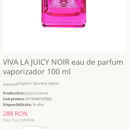
VIVA LA JUICY NOIR eau de parfum
vaporizador 100 ml
0 opinii
/
Spune-ţi opinia
Producător:
Juicy Couture
Cod produs:
0719346167062
Disponibilitate:
În stoc
288 RON
Fără TVA: 238 RON