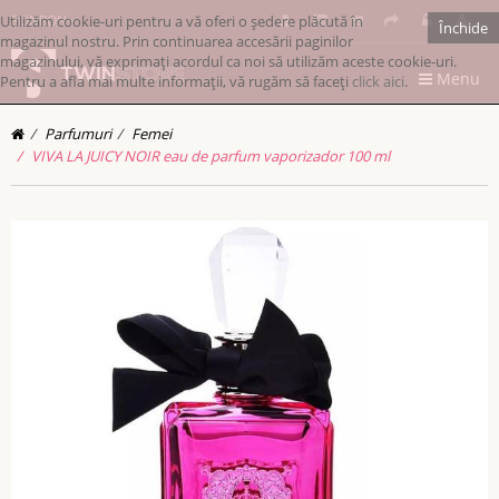
Utilizăm cookie-uri pentru a vă oferi o ședere plăcută în
RONRON
Închide
magazinul nostru. Prin continuarea accesării paginilor
magazinului, vă exprimați acordul ca noi să utilizăm aceste cookie-uri.
Menu
Pentru a afla mai multe informații, vă rugăm să faceți
click aici
.
Parfumuri
Femei
VIVA LA JUICY NOIR eau de parfum vaporizador 100 ml