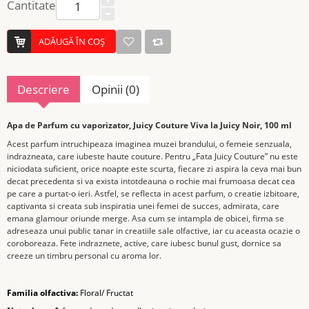
Cantitate
ADĂUGĂ ÎN COŞ
Descriere
Opinii (0)
Apa de Parfum cu vaporizator, Juicy Couture Viva la Juicy Noir, 100 ml
Acest parfum intruchipeaza imaginea muzei brandului, o femeie senzuala,
indrazneata, care iubeste haute couture.
Pentru „Fata Juicy Couture” nu este
niciodata suficient, orice noapte este scurta, fiecare zi aspira la ceva mai bun
decat precedenta si va exista intotdeauna o rochie mai frumoasa decat cea
pe care a purtat-o ​​ieri. Astfel, se reflecta in acest parfum, o creatie izbitoare,
captivanta si creata sub inspiratia unei femei de succes, admirata, care
emana glamour oriunde merge.
Asa cum se intampla de obicei, firma se
adreseaza unui public tanar in creatiile sale olfactive, iar cu aceasta ocazie o
coroboreaza. Fete indraznete, active, care iubesc bunul gust, dornice sa
creeze un timbru personal cu aroma lor.
Familia olfactiva:
Floral/ Fructat