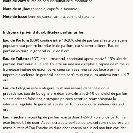
Note de varf:
fructe de padure salbatice si mandarina
Note de mijloc:
gardenie, caprifoi si iasomie
Note de baza:
lemn de santal, ambra, vanilie si caramel
Indrumari privind durabilitatea parfumurilor:
Eau de Parfum
(EDP) contine intre 10-20% ulei de parfum si este o alegere
populara atat pentru brandurile de parfum, cat si pentru clienti. Eau de
parfum va dura in general in jur de 8 ore.
Eau de Toilette
(EDT) este urmatorul, continand aproximativ 5-15% ulei de
parfum. Parfumurile Eau de Toilette au adesea o explozie rapida de mirosuri
frumoase inainte de estompare; ceea ce niseamna ca pot face o prima
impresie excelenta. In general, aceste parfumuri vor dura undeva intre 4 si 7
ore.
Eau de Cologne
este o alegere mult mai usoara decat cele doua
precedente. Eau de Cologne are doar aproximativ 2-4% din uleiul de parfum
si este adesea folosit ca o stropire pe corp pentru a reamprospata la
intervale regulate. In general, aceste parfumuri vor dura undeva intre 2-3
ore.
Eau Fraiche
in acest tip de parfum exista doar 1-2% din uleiul de parfum si
este incredibil de usor. Acest lucru este perfect pentru cei care nu doresc un
miros puternic! Eau Fraiche va dura doar cateva ore in cel mai bun caz, dar