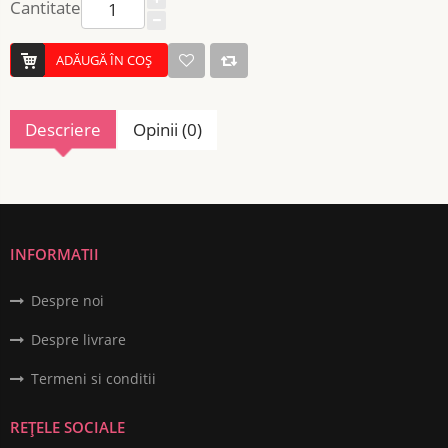
Cantitate
ADĂUGĂ ÎN COŞ
Descriere
Opinii (0)
INFORMATII
Despre noi
Despre livrare
Termeni si conditii
REȚELE SOCIALE