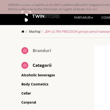
Utilizăm cookie-uri pentru a vă oferi o ședere plăcută în magazinul nost
RONRON
Pentru a afla mai multe informații, vă rugăm să faceți
click aici
.
PARFUMURI
COSM
Machiaj
20H ULTRA PRECISION gel eye pencil waterpr
Branduri
Categorii
Alcoholic beverages
Body Cosmetics
Cellar
Corporal