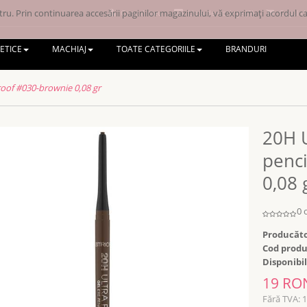
ru. Prin continuarea accesării paginilor magazinului, vă exprimați acordul ca 
Contul meu
Lista de dorințe (0)
Coșul d
ETICE
MACHIAJ
TOATE CATEGORIILE
BRANDURI
oof #030-brownie 0,08 gr
20H 
penc
0,08 
0 
Producăto
Cod produ
Disponibil
19 RO
Fără TVA: 