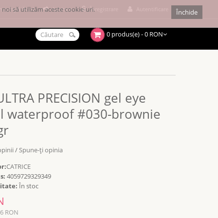
noi să utilizăm aceste cookie-uri.
e cumpărături
Achitare
Înregistrare
Autentificare
Închide
0 produs(e) - 0 RON
ULTRA PRECISION gel eye
il waterproof #030-brownie
gr
opinii
/
Spune-ţi opinia
r:
CATRICE
s:
4059729329349
itate:
În stoc
N
16 RON