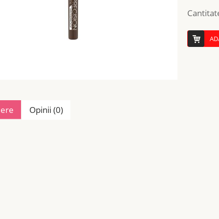
Cantitat
AD
iere
Opinii (0)