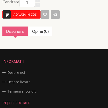
Cantitate
ADĂUGĂ ÎN COŞ
Descriere
Opinii (0)
INFORMATII
Despre noi
Despre livrare
Termeni si conditii
REȚELE SOCIALE