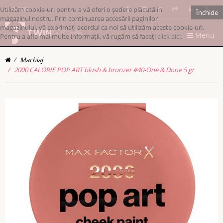
Utilizăm cookie-uri pentru a vă oferi o ședere plăcută în
RONRON
Închide
magazinul nostru. Prin continuarea accesării paginilor
magazinului, vă exprimați acordul ca noi să utilizăm aceste cookie-uri.
Menu
Pentru a afla mai multe informații, vă rugăm să faceți
click aici
.
Machiaj
2000 CALORIE POP ART blush & bronzer #40-One & Done 5 gr