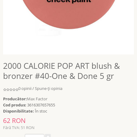
2000 CALORIE POP ART blush &
bronzer #40-One & Done 5 gr
0 opinii
/
Spune-ţi opinia
Producător:
Max Factor
Cod produs:
3616307657655
Disponibilitate:
În stoc
62 RON
Fără TVA: 51 RON