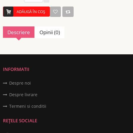
ADĂUGĂ ÎN COŞ
Descriere
Opinii (0)
INFORMATII
Despre noi
Despre livrare
Termeni si conditii
REȚELE SOCIALE