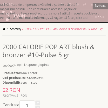
Utilizăm cookie-uri pentru a vă oferi o ședere plăcută în
RONRON
Închide
magazinul nostru. Prin continuarea accesării paginilor
magazinului, vă exprimați acordul ca noi să utilizăm aceste cookie-uri.
Menu
Pentru a afla mai multe informații, vă rugăm să faceți
click aici
.
Machiaj
2000 CALORIE POP ART blush & bronzer #10-Pulse 5 gr
2000 CALORIE POP ART blush &
bronzer #10-Pulse 5 gr
0 opinii
/
Spune-ţi opinia
Producător:
Max Factor
Cod produs:
3616307657648
Disponibilitate:
În stoc
62 RON
Fără TVA: 51 RON
Cantitate