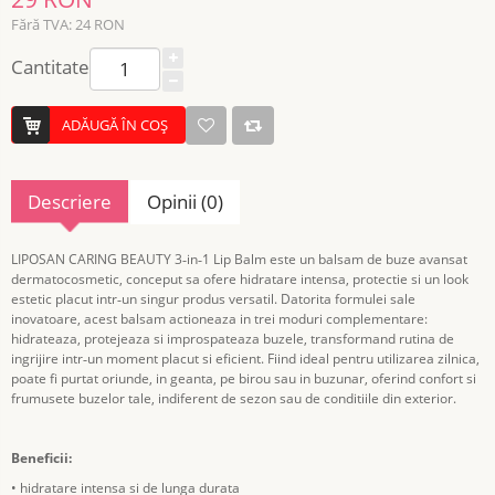
Fără TVA: 24 RON
Cantitate
ADĂUGĂ ÎN COŞ
Descriere
Opinii (0)
LIPOSAN CARING BEAUTY 3
in
1 Lip Balm este un balsam de buze avansat
‑
‑
dermatocosmetic, conceput sa ofere hidratare intensa, protectie si un look
estetic placut intr
un singur produs versatil. Datorita formulei sale
‑
inovatoare, acest balsam actioneaza in trei moduri complementare:
hidrateaza, protejeaza si improspateaza buzele, transformand rutina de
ingrijire intr
un moment placut si eficient. Fiind ideal pentru utilizarea zilnica,
‑
poate fi purtat oriunde, in geanta, pe birou sau in buzunar, oferind confort si
frumusete buzelor tale, indiferent de sezon sau de conditiile din exterior.
Beneficii:
• hidratare intensa si de lunga durata