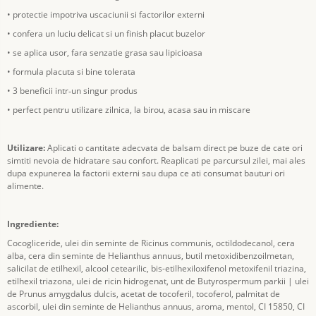
• protectie impotriva uscaciunii si factorilor externi
• confera un luciu delicat si un finish placut buzelor
• se aplica usor, fara senzatie grasa sau lipicioasa
• formula placuta si bine tolerata
• 3 beneficii intr
un singur produs
‑
• perfect pentru utilizare zilnica, la birou, acasa sau in miscare
Utilizare:
Aplicati o cantitate adecvata de balsam direct pe buze de cate ori
simtiti nevoia de hidratare sau confort. Reaplicati pe parcursul zilei, mai ales
dupa expunerea la factorii externi sau dupa ce ati consumat bauturi ori
alimente.
Ingrediente:
Cocogliceride, ulei din seminte de Ricinus communis, octildodecanol, cera
alba, cera din seminte de Helianthus annuus, butil metoxidibenzoilmetan,
salicilat de etilhexil, alcool cetearilic, bis-etilhexiloxifenol metoxifenil triazina,
etilhexil triazona, ulei de ricin hidrogenat, unt de Butyrospermum parkii | ulei
de Prunus amygdalus dulcis, acetat de tocoferil, tocoferol, palmitat de
ascorbil, ulei din seminte de Helianthus annuus, aroma, mentol, CI 15850, CI