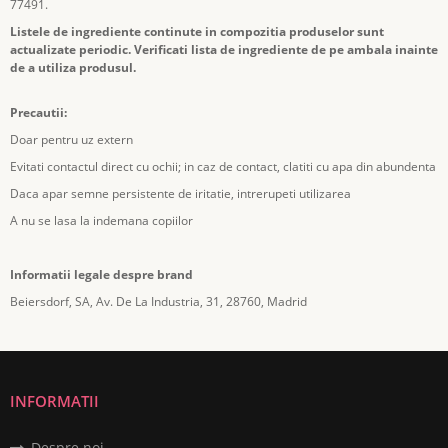
77491.
Listele de ingrediente continute in compozitia produselor sunt
actualizate periodic. Verificati lista de ingrediente de pe ambala inainte
de a utiliza produsul.
Precautii:
Doar pentru uz extern
Evitati contactul direct cu ochii; in caz de contact, clatiti cu apa din abundenta
Daca apar semne persistente de iritatie, intrerupeti utilizarea
A nu se lasa la indemana copiilor
Informatii legale despre brand
Beiersdorf, SA, Av. De La Industria, 31, 28760, Madrid
INFORMATII
Despre noi