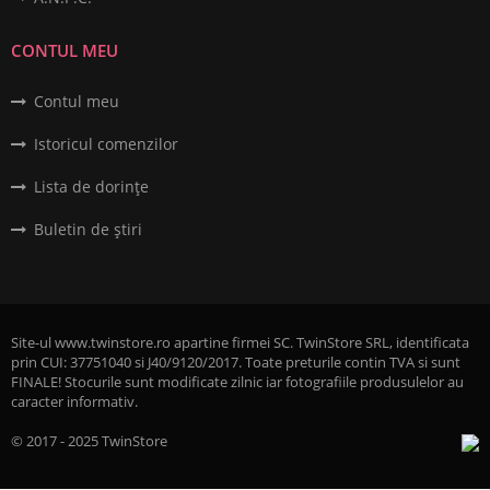
CONTUL MEU
Contul meu
Istoricul comenzilor
Lista de dorințe
Buletin de știri
Site-ul www.twinstore.ro apartine firmei SC. TwinStore SRL, identificata
prin CUI: 37751040 si J40/9120/2017. Toate preturile contin TVA si sunt
FINALE! Stocurile sunt modificate zilnic iar fotografiile produsulelor au
caracter informativ.
© 2017 - 2025 TwinStore