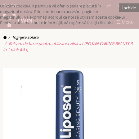
Utilizăm cookie-uri pentru a vă oferi o ședere plăcută în
RONRON
Închide
magazinul nostru. Prin continuarea accesării paginilor
magazinului, vă exprimați acordul ca noi să utilizăm aceste cookie-uri.
Menu
Pentru a afla mai multe informații, vă rugăm să faceți
click aici
.
Ingrijire solara
Balsam de buze pentru utilizarea zilnica LIPOSAN CARING BEAUTY 3
in 1 pink 4.8 g