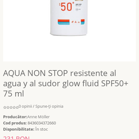
AQUA NON STOP resistente al
agua y al sudor glow fluid SPF50+
75 ml
0 opinii
/
Spune-ţi opinia
Producător:
Anne Möller
Cod produs:
8436034372660
Disponibilitate:
În stoc
231 RON