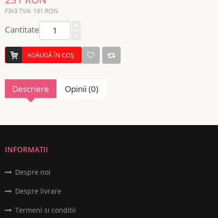
Fără TVA: 191 RON
Cantitate
ADĂUGĂ ÎN COŞ
Descriere
Opinii (0)
INFORMATII
Despre noi
Despre livrare
Termeni si conditii