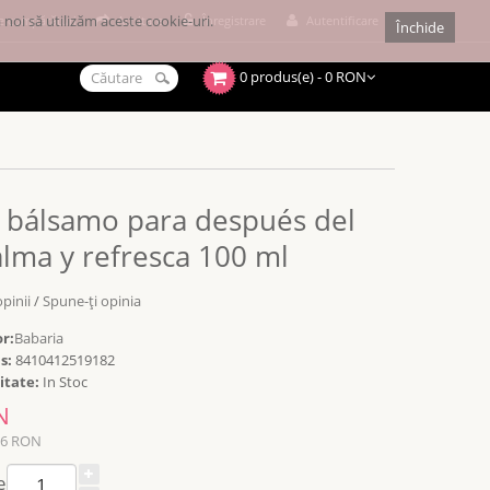
noi să utilizăm aceste cookie-uri.
e cumpărături
Achitare
Înregistrare
Autentificare
Închide
0 produs(e) - 0 RON
 bálsamo para después del
alma y refresca 100 ml
opinii
/
Spune-ţi opinia
r:
Babaria
s:
8410412519182
itate:
In Stoc
N
26 RON
e