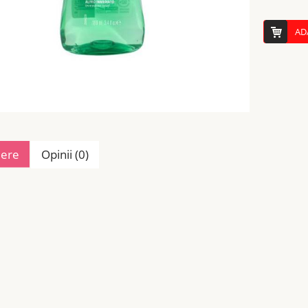
AD
iere
Opinii (0)