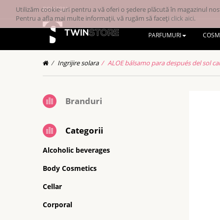
Utilizăm cookie-uri pentru a vă oferi o ședere plăcută în magazinul nost
RONRON
Pentru a afla mai multe informații, vă rugăm să faceți
click aici
.
PARFUMURI
COSM
Ingrijire solara
ALOE bálsamo para después del sol cal
Branduri
Categorii
Alcoholic beverages
Body Cosmetics
Cellar
Corporal