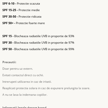
SPF 6-10 -
Protectie scazuta
SPF 15-25 -
Protectie medie
SPF 30-50 -
Protectie ridicata
SPF 50+ -
Protectie foarte mare
SPF 15 -
Blocheaza radiatiile UVB in proportie de 93%
SPF 30 -
Blocheaza radiatiile UVB in proportie de 97%
SPF 50 -
Blocheaza radiatiile UVB in proportie de 99%
Precautii:
Doar pentru uz extern.
Evitati contactul direct cu ochii.
Intrerupeti utilizarea in caz de iritatii.
Reaplicati protectia solara in caz de expunere prelungita la soare.
A nu se lasa la indemana copiilor.
Informatii legale despre brand