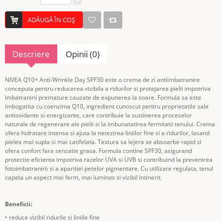
ADĂUGĂ ÎN COŞ
Descriere
Opinii (0)
NIVEA Q10+ Anti-Wrinkle Day SPF30 este o crema de zi antiimbatranire
conceputa pentru reducerea vizibila a ridurilor si protejarea pielii impotriva
imbatranirii premature cauzate de expunerea la soare. Formula sa este
imbogatita cu coenzima Q10, ingredient cunoscut pentru proprietatile sale
antioxidante si energizante, care contribuie la sustinerea proceselor
naturale de regenerare ale pielii si la imbunatatirea fermitatii tenului. Crema
ofera hidratare intensa si ajuta la netezirea liniilor fine si a ridurilor, lasand
pielea mai supla si mai catifelata. Textura sa lejera se absoarbe rapid si
ofera confort fara senzatie grasa. Formula contine SPF30, asigurand
protectie eficienta impotriva razelor UVA si UVB si contribuind la prevenirea
fotoimbatranirii si a aparitiei petelor pigmentare. Cu utilizare regulata, tenul
capata un aspect mai ferm, mai luminos si vizibil intinerit.
Beneficii:
• reduce vizibil ridurile si liniile fine