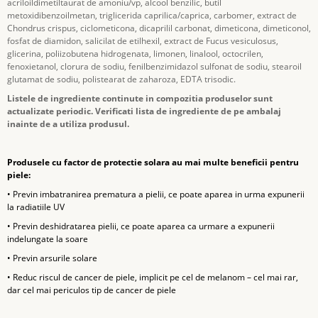
acriloildimetiltaurat de amoniu/vp, alcool benzilic, butil
metoxidibenzoilmetan, triglicerida caprilica/caprica, carbomer, extract de
Chondrus crispus, ciclometicona, dicaprilil carbonat, dimeticona, dimeticonol,
fosfat de diamidon, salicilat de etilhexil, extract de Fucus vesiculosus,
glicerina, poliizobutena hidrogenata, limonen, linalool, octocrilen,
fenoxietanol, clorura de sodiu, fenilbenzimidazol sulfonat de sodiu, stearoil
glutamat de sodiu, polistearat de zaharoza, EDTA trisodic.
Listele de ingrediente continute in compozitia produselor sunt
actualizate periodic. Verificati lista de ingrediente de pe ambalaj
inainte de a utiliza produsul.
Produsele cu factor de protectie solara au mai multe beneficii pentru
piele:
• Previn imbatranirea prematura a pielii, ce poate aparea in urma expunerii
la radiatiile UV
• Previn deshidratarea pielii, ce poate aparea ca urmare a expunerii
indelungate la soare
• Previn arsurile solare
• Reduc riscul de cancer de piele, implicit pe cel de melanom – cel mai rar,
dar cel mai periculos tip de cancer de piele