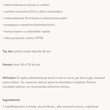
• ofera hidratare intensa si confort
• contine coenzima Q10 cu efect antioxidant
• imbunatateste fermitatea si elasticitatea pielii
• protejeaza impotriva fotoimbatranirii
• textura lejera cu absorbtie rapida
• ofera protectie solara SPF30
Tip ten:
pentru toate tipurile de ten
Varsta:
intre 36 si 50 de ani
Utilizare:
Se aplica dimineata pe tenul curat si uscat, pe fata si gat, evitand
zona ochilor. Se maseaza delicat pana la absorbtia completa. Pentru
rezultate optime, se recomanda utilizarea zilnica.
Ingrediente:
1-metilhidantoin-2-imida, alcool denat., alfa-izometil ionona, copolimer