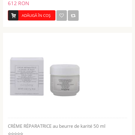
612 RON
ADĂUGĂ ÎN COŞ
CRÈME RÉPARATRICE au beurre de karité 50 ml