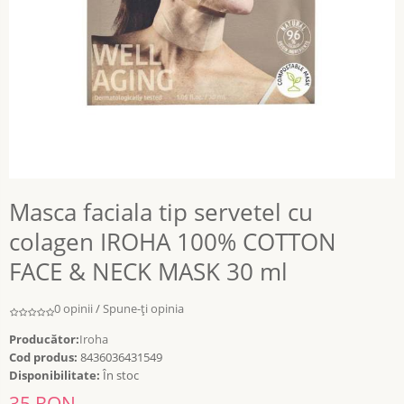
Masca faciala tip servetel cu
colagen IROHA 100% COTTON
FACE & NECK MASK 30 ml
0 opinii
/
Spune-ţi opinia
Producător:
Iroha
Cod produs:
8436036431549
Disponibilitate:
În stoc
35 RON