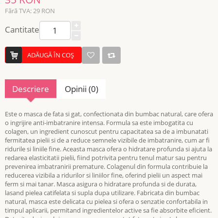
Fără TVA: 29 RON
Cantitate
ADĂUGĂ ÎN COŞ
Descriere
Opinii (0)
Este o masca de fata si gat, confectionata din bumbac natural, care ofera
o ingrijire anti-imbatranire intensa. Formula sa este imbogatita cu
colagen, un ingredient cunoscut pentru capacitatea sa de a imbunatati
fermitatea pielii si de a reduce semnele vizibile de imbatranire, cum ar fi
ridurile si liniile fine. Aceasta masca ofera o hidratare profunda si ajuta la
redarea elasticitatii pielii, fiind potrivita pentru tenul matur sau pentru
prevenirea imbatranirii premature. Colagenul din formula contribuie la
reducerea vizibila a ridurilor si liniilor fine, oferind pielii un aspect mai
ferm si mai tanar. Masca asigura o hidratare profunda si de durata,
lasand pielea catifelata si supla dupa utilizare. Fabricata din bumbac
natural, masca este delicata cu pielea si ofera o senzatie confortabila in
timpul aplicarii, permitand ingredientelor active sa fie absorbite eficient.