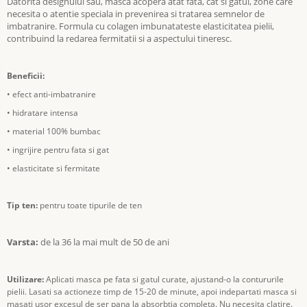
Datorita designului sau, masca acopera atat fata, cat si gatul, zone care
necesita o atentie speciala in prevenirea si tratarea semnelor de
imbatranire. Formula cu colagen imbunatateste elasticitatea pielii,
contribuind la redarea fermitatii si a aspectului tineresc.
Beneficii:
• efect anti-imbatranire
• hidratare intensa
• material 100% bumbac
• ingrijire pentru fata si gat
• elasticitate si fermitate
Tip ten:
pentru toate tipurile de ten
Varsta:
de la 36 la mai mult de 50 de ani
Utilizare:
Aplicati masca pe fata si gatul curate, ajustand-o la contururile
pielii. Lasati sa actioneze timp de 15-20 de minute, apoi indepartati masca si
masati usor excesul de ser pana la absorbtia completa. Nu necesita clatire.