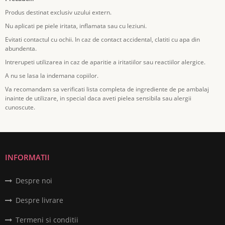
Produs destinat exclusiv uzului extern.
Nu aplicati pe piele iritata, inflamata sau cu leziuni.
Evitati contactul cu ochii. In caz de contact accidental, clatiti cu apa din
abundenta.
Intrerupeti utilizarea in caz de aparitie a iritatiilor sau reactiilor alergice.
A nu se lasa la indemana copiilor.
Va recomandam sa verificati lista completa de ingrediente de pe ambalaj
inainte de utilizare, in special daca aveti pielea sensibila sau alergii
cunoscute.
INFORMATII
Despre noi
Despre livrare
Termeni si conditii