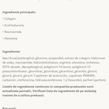
Ingrediente principale:
• Colagen
• Acid hialuronic
• Niacinamida
• Alantoina
Ingrediente:
Apa (Acva),butilenglicol, glicerina, propandiol, extract de colagen, hialuronat
de sodiu, niacinamida, hidroxietilceluloza, arginina, alantoina, trehaloza,
EDTA disodic, dipropilenglicol, poligliceril-10 laurat, poligliceril-10
potassiimicilizator, glicerilizat, glicerilizat, glicerilizat, glicerilat, gliceril,
gliceril, gliceril, gliceril. Copolimer de acid acrilic, copolimer PVM/MA,
carbomer, clorfenezina, hidroxiacetofenona, 1,2-hexandiol, parfum (parfum).
Listele de ingrediente continute in compozitia produselor sunt
actualizate periodic. Verificati lista de ingrediente de pe ambalaj
inainte de a utiliza produsul.
Precautii: