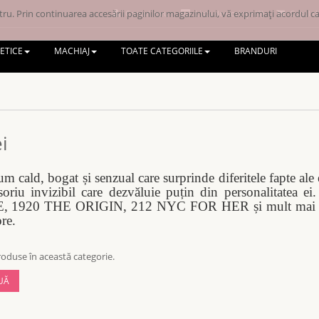
ru. Prin continuarea accesării paginilor magazinului, vă exprimați acordul ca 
Contul meu
Lista de dorințe (0)
Coșul d
ETICE
MACHIAJ
TOATE CATEGORIILE
BRANDURI
i
m cald, bogat și senzual care surprinde diferitele fapte ale
soriu invizibil care dezvăluie puțin din personalitatea
 1920 THE ORIGIN, 212 NYC FOR HER și mult mai
re.
oduse în această categorie.
UĂ