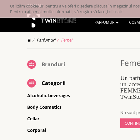
Utilizăm cookie-uri pentru a vă oferi o ședere plăcută în magazinul nost
RONRON
Pentru a afla mai multe informații, vă rugăm să faceți
click aici
.
PARFUMURI
COSM
Parfumuri
Femei
Feme
Branduri
Un parfu
Categorii
un acce
FEMME,
Alcoholic beverages
TwinSto
Body Cosmetics
Nu sunt pr
Cellar
CONTIN
Corporal