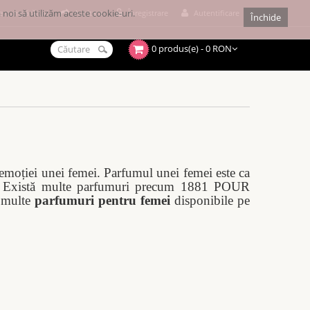
noi să utilizăm aceste cookie-uri.
e cumpărături
Achitare
Înregistrare
Autentificare
Închide
0 produs(e) - 0 RON
 emoției unei femei. Parfumul unei femei este ca
 ei. Există multe parfumuri precum 1881 POUR
 multe
parfumuri pentru femei
disponibile pe