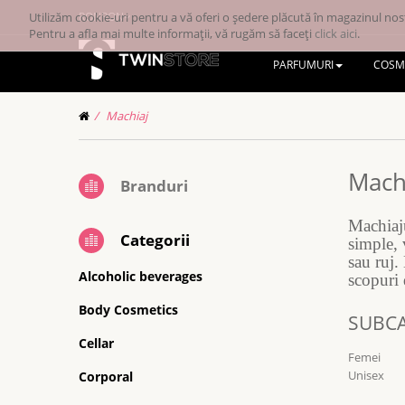
Utilizăm cookie-uri pentru a vă oferi o ședere plăcută în magazinul nost
RONRON
Pentru a afla mai multe informații, vă rugăm să faceți
click aici
.
PARFUMURI
COSM
Machiaj
Mach
Branduri
Machiaju
Categorii
simple, 
sau ruj.
Alcoholic beverages
scopuri d
Body Cosmetics
SUBCA
Cellar
Femei
Unisex
Corporal