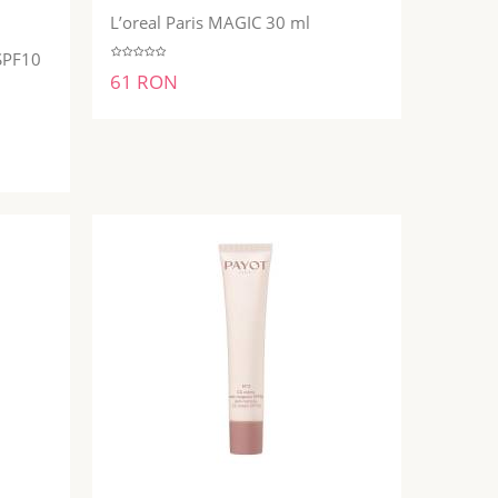
ADĂUGĂ ÎN COŞ
L’oreal Paris MAGIC 30 ml
SPF10
61 RON