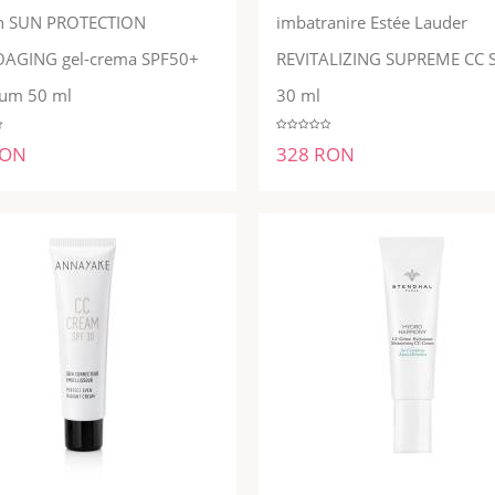
in SUN PROTECTION
imbatranire Estée Lauder
AGING gel-crema SPF50+
REVITALIZING SUPREME CC 
ADĂUGĂ ÎN COŞ
ADĂUGĂ ÎN COŞ
um 50 ml
30 ml
RON
328 RON