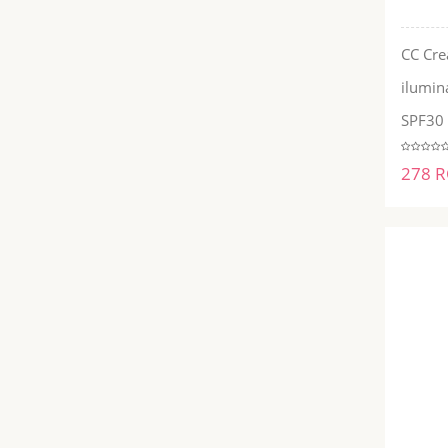
CC Cre
ilumi
SPF30 
278 