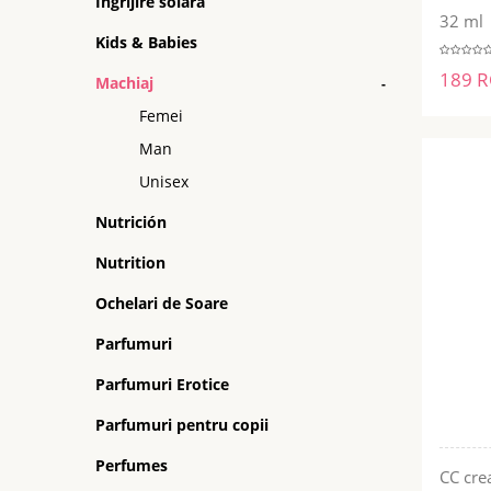
Ingrijire solara
32 ml
Kids & Babies
189 
Machiaj
-
Femei
Man
Unisex
Nutrición
Nutrition
Ochelari de Soare
Parfumuri
Parfumuri Erotice
Parfumuri pentru copii
Perfumes
CC cre