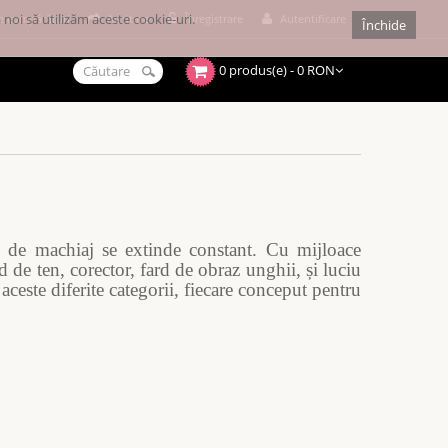
noi să utilizăm aceste cookie-uri.
e cumpărături
Achitare
Înregistrare
Autentificare
Închide
0 produs(e) - 0 RON
ră de machiaj se extinde constant. Cu mijloace
d de ten, corector, fard de obraz unghii, și luciu
este diferite categorii, fiecare conceput pentru