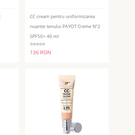
t
CC cream pentru uniformizarea
nuantei tenului PAYOT Creme Nº2
ADĂUGĂ ÎN COŞ
SPF50+ 40 ml
136 RON