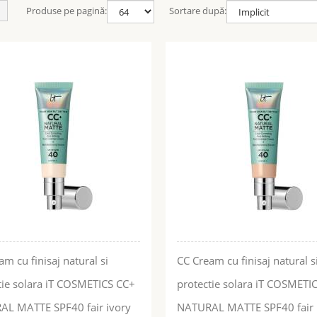
Produse pe pagină:
Sortare după:
m cu finisaj natural si
CC Cream cu finisaj natural s
tie solara iT COSMETICS CC+
protectie solara iT COSMETI
L MATTE SPF40 fair ivory
NATURAL MATTE SPF40 fair l
ADĂUGĂ ÎN COŞ
ADĂUGĂ ÎN COŞ