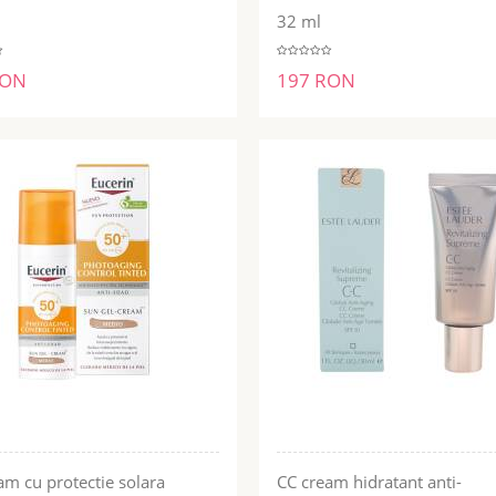
32 ml
RON
197 RON
am cu protectie solara
CC cream hidratant anti-