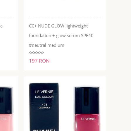
de
CC+ NUDE GLOW lightweight
foundation + glow serum SPF40
ADĂUGĂ ÎN COŞ
#neutral medium
197 RON