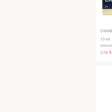
CHANEL
13 ml
278 