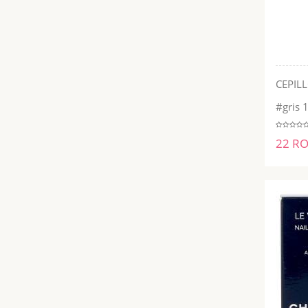
CEPILL
#gris 1
22 R