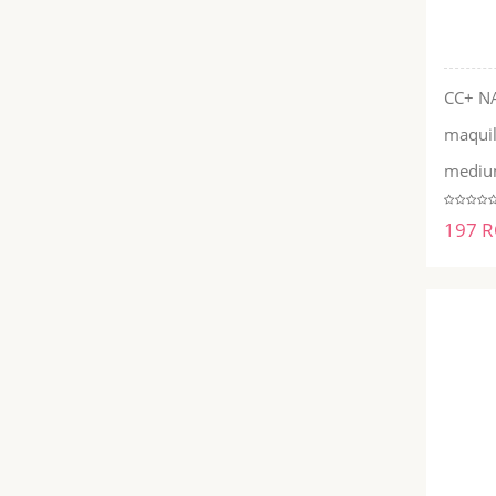
CC+ N
maquil
mediu
197 