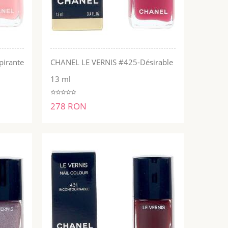
pirante
CHANEL LE VERNIS #425-Désirable
ADĂUGĂ ÎN COŞ
13 ml
278 RON