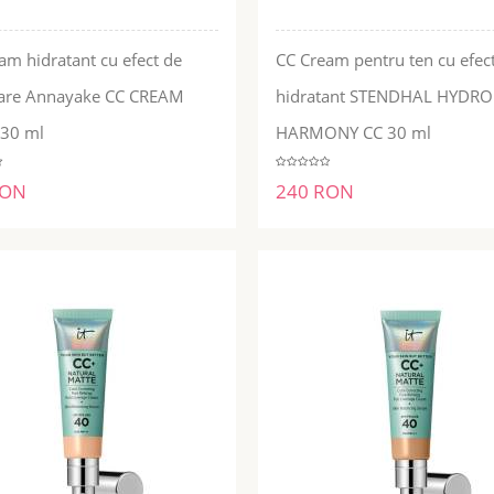
am hidratant cu efect de
CC Cream pentru ten cu efec
nare Annayake CC CREAM
hidratant STENDHAL HYDRO
ADĂUGĂ ÎN COŞ
ADĂUGĂ ÎN COŞ
30 ml
HARMONY CC 30 ml
RON
240 RON