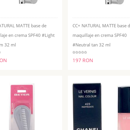
ATURAL MATTE base de
CC+ NATURAL MATTE base 
laje en crema SPF40 #Light
maquillaje en crema SPF40
ADĂUGĂ ÎN COŞ
ADĂUGĂ ÎN COŞ
m 32 ml
#Neutral tan 32 ml
RON
197 RON