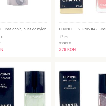
O uñas doble, púas de nylon
CHANEL LE VERNIS #423-Ins
ADĂUGĂ ÎN COŞ
ADĂUGĂ ÎN COŞ
 u
13 ml
ON
278 RON