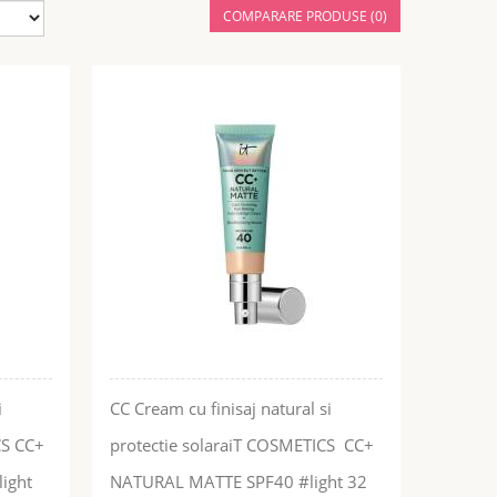
COMPARARE PRODUSE (0)
i
CC Cream cu finisaj natural si
CS CC+
protectie solaraiT COSMETICS CC+
ight
NATURAL MATTE SPF40 #light 32
ADĂUGĂ ÎN COŞ