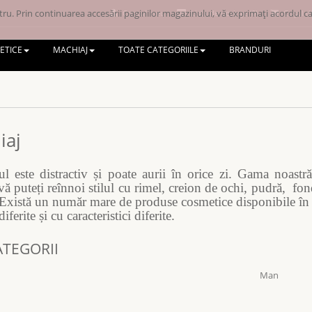
ru. Prin continuarea accesării paginilor magazinului, vă exprimați acordul ca 
Contul meu
Lista de dorințe (0)
Coșul d
ETICE
MACHIAJ
TOATE CATEGORIILE
BRANDURI
iaj
l este distractiv și poate aurii în orice zi. Gama noast
vă puteți reînnoi stilul cu rimel, creion de ochi, pudră, fon
 Există un număr mare de produse cosmetice disponibile în ac
iferite și cu caracteristici diferite.
TEGORII
Man