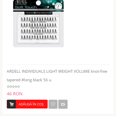
ARDELL INDIVIDUALS LIGHT WEIGHT VOLUME knot-free
tapered #long black 56 u
46 RON
ADĂUGĂ ÎN COŞ