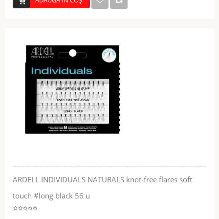
ADĂUGĂ ÎN COŞ
ARDELL INDIVIDUALS NATURALS knot-free flares soft
touch #long black 56 u