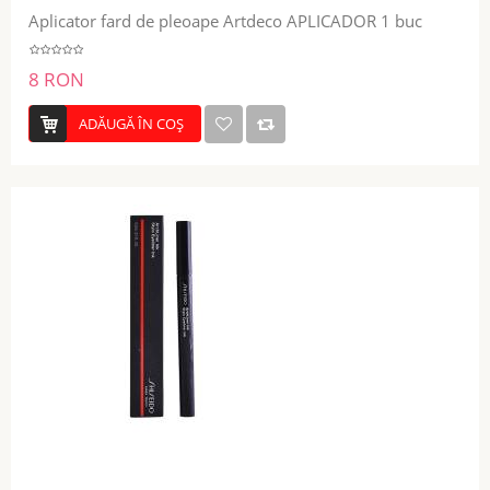
Aplicator fard de pleoape Artdeco APLICADOR 1 buc
8 RON
ADĂUGĂ ÎN COŞ