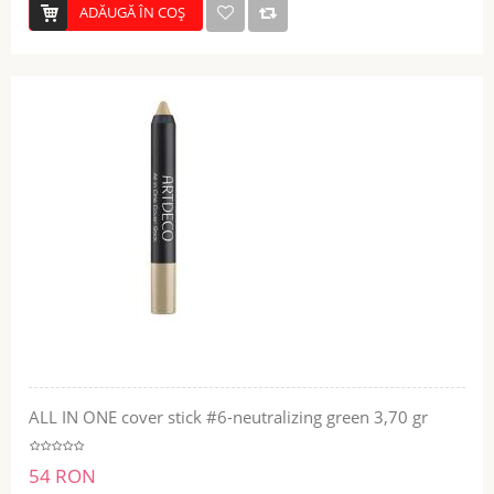
ADĂUGĂ ÎN COŞ
ALL IN ONE cover stick #6-neutralizing green 3,70 gr
54 RON