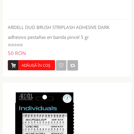
ARDELL DUO BRUSH STRIPLASH ADHESIVE DARK
adhesivo pestañas en banda pincel 5 gr
50 RON
ADĂUGĂ ÎN COŞ