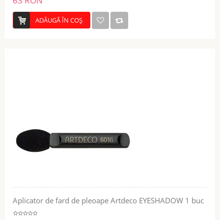
63 RON
ADĂUGĂ ÎN COŞ
Aplicator de fard de pleoape Artdeco EYESHADOW 1 buc