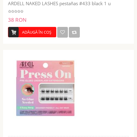
ARDELL NAKED LASHES pestañas #433 black 1 u
38 RON
ADĂUGĂ ÎN COŞ