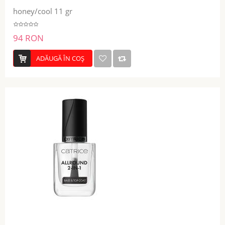
honey/cool 11 gr
94 RON
ADĂUGĂ ÎN COŞ