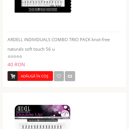
ARDELL INDIVIDUALS COMBO TRIO PACK knot-free
naturals soft touch 56 u
40 RON
ADĂUGĂ ÎN COŞ