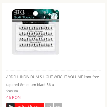
ARDELL INDIVIDUALS LIGHT WEIGHT VOLUME knot-free
tapered #medium black 56 u
46 RON