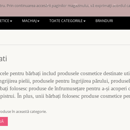
ru. Prin continuarea accesării paginilor magazinului, vă exprimați acordul ca 
Contul meu
Lista de dorințe (0)
Coșul d
ETICE
MACHIAJ
TOATE CATEGORIILE
BRANDURI
ti
ele pentru bărbați includ produsele cosmetice destinate utili
ngrijirea pielii, produsele pentru îngrijirea părului, produse
bați folosesc produse de înfrumusețare pentru a-și acoperi d
 pistrui. În plus, unii bărbați folosesc produse cosmetice pent
oduse în această categorie.
UĂ