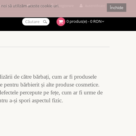
noi să utilizăm aceste cookie-uri.
e cumpărături
Achitare
Înregistrare
Autentificare
Închide
0 produs(e) - 0 RON
zării de către bărbați, cum ar fi produsele
le pentru bărbierit și alte produse cosmetice.
efectele percepute pe fețe, cum ar fi urme de
ru a-și spori aspectul fizic.