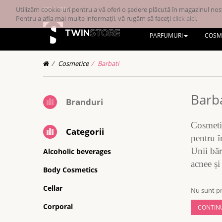
Utilizăm cookie-uri pentru a vă oferi o ședere plăcută în magazinul nost
RONRON
Pentru a afla mai multe informații, vă rugăm să faceți
click aici
.
PARFUMURI
COSM
Cosmetice
Barbati
Barba
Branduri
Cosmetic
Categorii
pentru î
Unii băr
Alcoholic beverages
acnee și
Body Cosmetics
Cellar
Nu sunt pr
Corporal
CONTIN